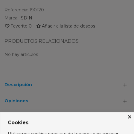
Referencia:
190120
Marca:
ISDIN
Favorito
0
Añadir a la lista de deseos
PRODUCTOS RELACIONADOS
No hay artículos
Descripción
Opiniones
×
LOS CLIENTES QUE COMPRARON ESTE
Cookies
PRODUCTO TAMBIÉN HAN COMPRADO:
Utilizamos cookies propias y de terceros para mejorar