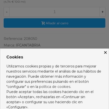
(4,74 € 100 ml)
-
+
Añadir al carro
Referencia:
208050
Marca:
IFCANTABRIA
×
Favorito
0
Añadir a la lista de deseos
Cookies
PRODUCTOS RELACIONADOS
Utilizamos cookies propias y de terceros para mejorar
nuestros servicios mediante el análisis de sus hábitos de
No hay artículos
navegación. Puede obtener más información y
configurar sus preferencias pulsando en el botón
"configurar" o en la
política de cookies
.
Puede aceptar todas las cookies haciendo clic en el
botón «Aceptar», rechazarlas en «Continuar sin
Descripción
aceptar» o configurar su uso haciendo clic en
«Configurar».