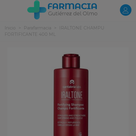
Inicio
>
Parafarmacia
>
IRALTONE CHAMPU
FORTIFICANTE 400 ML