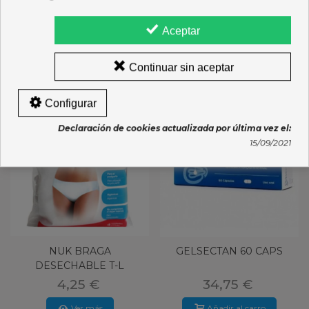
Opiniones
Aceptar
16 OTROS PRODUCTOS DE LA MISMA CATEGORÍA:
Continuar sin aceptar
Configurar
Declaración de cookies actualizada por última vez el:
15/09/2021
NUK BRAGA
GELSECTAN 60 CAPS
DESECHABLE T-L
4,25 €
34,75 €
Ver más
Añadir al carro