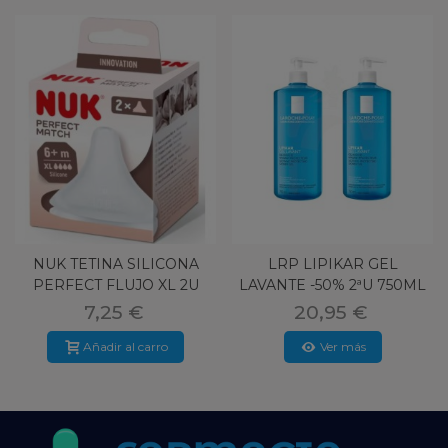
NUK TETINA SILICONA
LRP LIPIKAR GEL
PERFECT FLUJO XL 2U
LAVANTE -50% 2ªU 750ML
DUPLO
7,25 €
20,95 €
Añadir al carro
Ver más