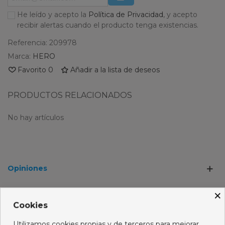
He leído y acepto la
Política de Privacidad
, y acepto
recibir alertas cuando el producto tenga existencias.
Referencia:
209978
Marca:
HERO
Favorito
0
Añadir a la lista de deseos
PRODUCTOS RELACIONADOS
No hay artículos
Opiniones
×
LOS CLIENTES QUE COMPRARON ESTE
Cookies
PRODUCTO TAMBIÉN HAN COMPRADO:
Utilizamos cookies propias y de terceros para mejorar