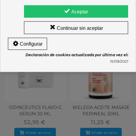
Opiniones
Aceptar
16 OTROS PRODUCTOS DE LA MISMA CATEGORÍA:
Continuar sin aceptar
Configurar
Declaración de cookies actualizada por última vez el:
15/09/2021
ISDINCEUTICS FLAVO-C
WELEDA ACEITE MASAJE
SERUM 30 ML
PERINEAL 50ML
52,95 €
11,25 €
Añadir al carro
Añadir al carro