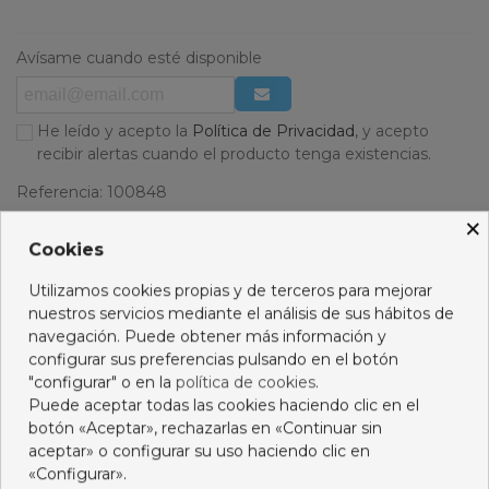
Avísame cuando esté disponible
He leído y acepto la
Política de Privacidad
, y acepto
recibir alertas cuando el producto tenga existencias.
Referencia:
100848
Favorito
0
Añadir a la lista de deseos
×
Cookies
PRODUCTOS RELACIONADOS
Utilizamos cookies propias y de terceros para mejorar
nuestros servicios mediante el análisis de sus hábitos de
No hay artículos
navegación. Puede obtener más información y
configurar sus preferencias pulsando en el botón
"configurar" o en la
política de cookies
.
Puede aceptar todas las cookies haciendo clic en el
botón «Aceptar», rechazarlas en «Continuar sin
Descripción
aceptar» o configurar su uso haciendo clic en
«Configurar».