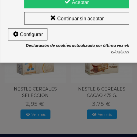
16 OTROS PRODUCTOS DE LA MISMA CATEGORÍA:
Aceptar
Continuar sin aceptar
Configurar
Declaración de cookies actualizada por última vez el:
15/09/2021
NESTLE CEREALES
NESTLE 8 CEREALES
SELECCION
CACAO 475 G.
MULTICEREAL FRUTA
2,95 €
3,75 €
Ver más
Ver más