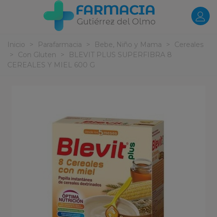
Inicio
>
Parafarmacia
>
Bebe, Niño y Mama
>
Cereales
>
Con Gluten
>
BLEVIT PLUS SUPERFIBRA 8
CEREALES Y MIEL 600 G