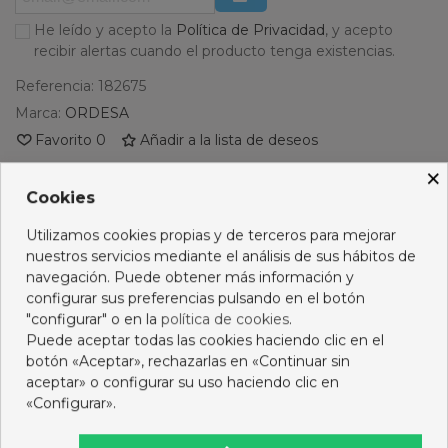
He leído y acepto la
Política de Privacidad
, y acepto
recibir alertas cuando el producto tenga existencias.
Referencia:
182675
Marca:
ORDESA
Favorito
0
Añadir a la lista de deseos
×
PRODUCTOS RELACIONADOS
Cookies
Utilizamos cookies propias y de terceros para mejorar
No hay artículos
nuestros servicios mediante el análisis de sus hábitos de
navegación. Puede obtener más información y
configurar sus preferencias pulsando en el botón
"configurar" o en la
política de cookies
.
Descripción
Puede aceptar todas las cookies haciendo clic en el
botón «Aceptar», rechazarlas en «Continuar sin
aceptar» o configurar su uso haciendo clic en
Opiniones
«Configurar».