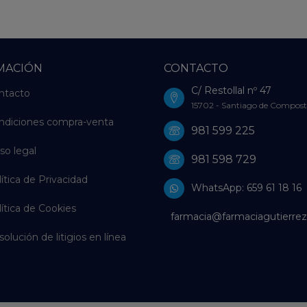
MACIÓN
CONTACTO
C/ Restollal nº 47
ntacto
15702 - Santiago de Compost
ndiciones compra-venta
981 599 225
so legal
981 598 729
ítica de Privacidad
WhatsApp: 659 61 18 16
ítica de Cookies
farmacia@farmaciagutierrez
olución de litigios en línea