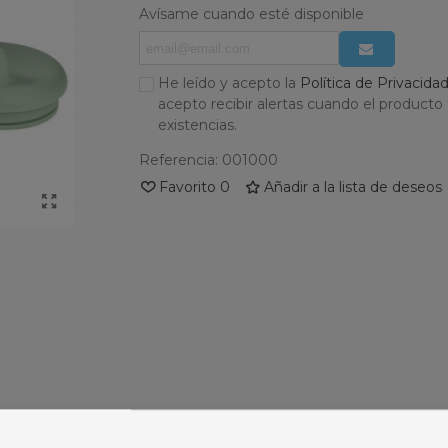
Avísame cuando esté disponible
He leído y acepto la
Política de Privacida
acepto recibir alertas cuando el producto
existencias.
Referencia:
001000
Favorito
0
Añadir a la lista de deseos