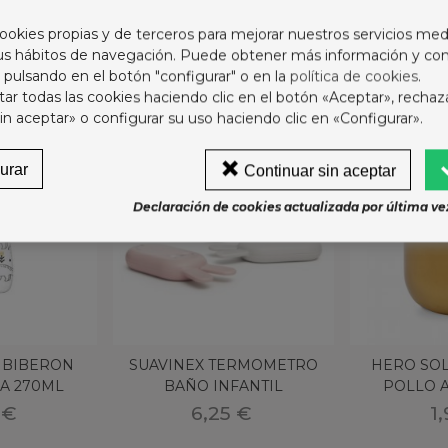
ookies propias y de terceros para mejorar nuestros servicios med
ORÍA:
sus hábitos de navegación. Puede obtener más información y con
 pulsando en el botón "configurar" o en la
política de cookies
.
r todas las cookies haciendo clic en el botón «Aceptar», rechaz
in aceptar» o configurar su uso haciendo clic en «Configurar».
urar
Continuar sin aceptar
Declaración de cookies actualizada por última vez
 BIBERON
SUAVINEX TERMOMETRO
HERO SO
A 270ML
BAÑO INFANTIL
POLLO A
URIO
 €
6,25 €
1