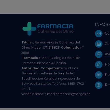
INFOR
Co
Titular
: Ramón Andrés Gutiérrez del
Co
Olmo Miguel, 07491882T,
Colegiado
nº
2588
Avi
Farmacia
C-321-F, Colegio Oficial de
Farmacéuticos de A Coruña
Pol
Autoridad Competente
: Xunta de
Galicia | Consellería de Sanidade |
Pol
Subdirección Xeral de Inspección de
Servizos Sanitarios Teléfono: 881542702 |
Res
Email:
venda.distancia.medicamentos@sergas.es