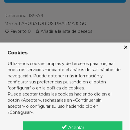
Referencia:
189379
Marca:
LABORATORIOS PHARMA & GO
Favorito
0
Añadir a la lista de deseos
×
PRODUCTOS RELACIONADOS
Cookies
No hay artículos
Utilizamos cookies propias y de terceros para mejorar
nuestros servicios mediante el análisis de sus hábitos de
navegación. Puede obtener más información y
configurar sus preferencias pulsando en el botón
"configurar" o en la
política de cookies
.
Descripción
Puede aceptar todas las cookies haciendo clic en el
botón «Aceptar», rechazarlas en «Continuar sin
Opiniones
aceptar» o configurar su uso haciendo clic en
«Configurar».
16 OTROS PRODUCTOS DE LA MISMA CATEGORÍA:
Aceptar