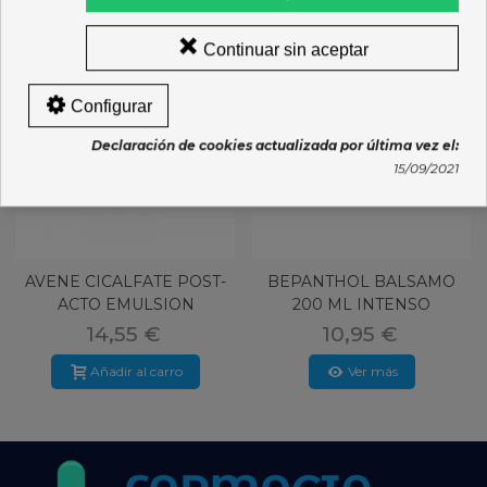
Continuar sin aceptar
Configurar
Declaración de cookies actualizada por última vez el:
15/09/2021
AVENE CICALFATE POST-
BEPANTHOL BALSAMO
ACTO EMULSION
200 ML INTENSO
REPARADORA
14,55 €
10,95 €
Añadir al carro
Ver más