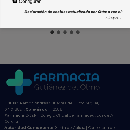
ANTIPICORES 250ML
NUTRITIVA 75 ML
Configurar
12,55 €
9,55 €
Declaración de cookies actualizada por última vez el:
15/09/2021
Añadir al carro
Añadir al carro
Titular
: Ramón Andrés Gutiérrez del Olmo Miguel,
07491882T,
Colegiado
nº 2588
Farmacia
C-321-F, Colegio Oficial de Farmacéuticos de A
Coruña
Autoridad Competente
: Xunta de Galicia | Consellería de